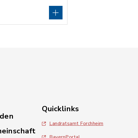
Quicklinks
nden
Landratsamt Forchheim
einschaft
BayernPortal