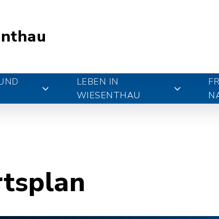
nthau
 UND
LEBEN IN
FR
WIESENTHAU
N
rtsplan