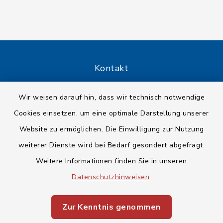
Kontakt
Barrierefreiheit
Wir weisen darauf hin, dass wir technisch notwendige
Cookies einsetzen, um eine optimale Darstellung unserer
Datenschutz
Website zu ermöglichen. Die Einwilligung zur Nutzung
Impressum
weiterer Dienste wird bei Bedarf gesondert abgefragt.
Weitere Informationen finden Sie in unseren
Sitemap
Datenschutzhinweisen
.
Cookie-Einstellungen
Zur Kenntnis genommen