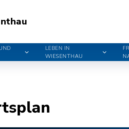
nthau
 UND
LEBEN IN
FR
WIESENTHAU
N
rtsplan