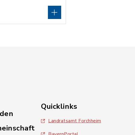
Quicklinks
nden
Landratsamt Forchheim
einschaft
BayernPortal