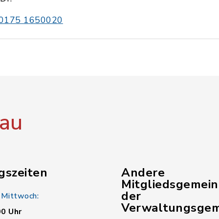
0175 1650020
au
gszeiten
Andere
Mitgliedsgemei
der
 Mittwoch:
Verwaltungsgem
00 Uhr