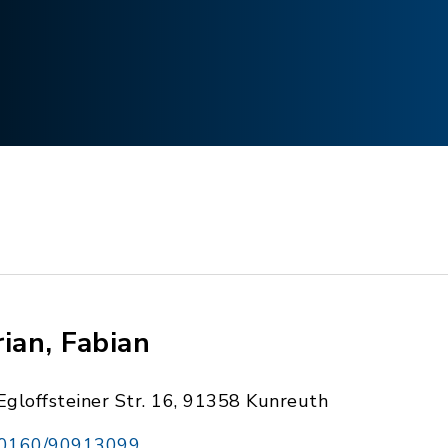
rian, Fabian
Egloffsteiner Str. 16, 91358 Kunreuth
0160/90913099