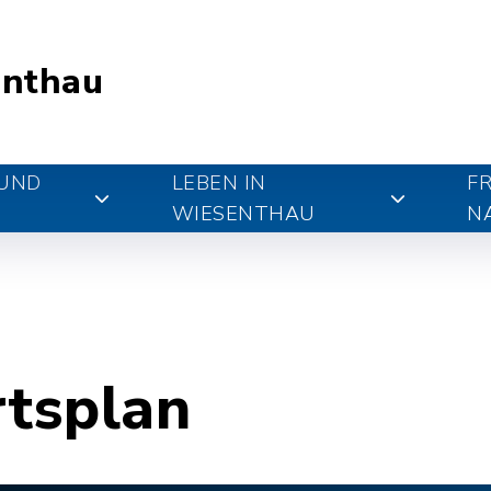
nthau
 UND
LEBEN IN
FR
WIESENTHAU
N
rtsplan