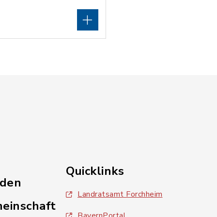
Quicklinks
nden
Landratsamt Forchheim
einschaft
BayernPortal