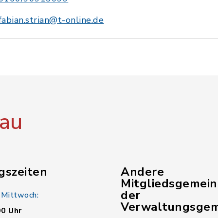
fabian.strian@t-online.de
au
gszeiten
Andere
Mitgliedsgemei
der
 Mittwoch:
Verwaltungsgem
00 Uhr