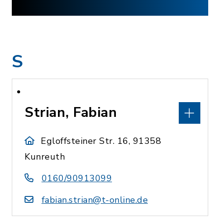
S
Strian, Fabian
Egloffsteiner Str. 16, 91358
Kunreuth
0160/90913099
fabian.strian@t-online.de