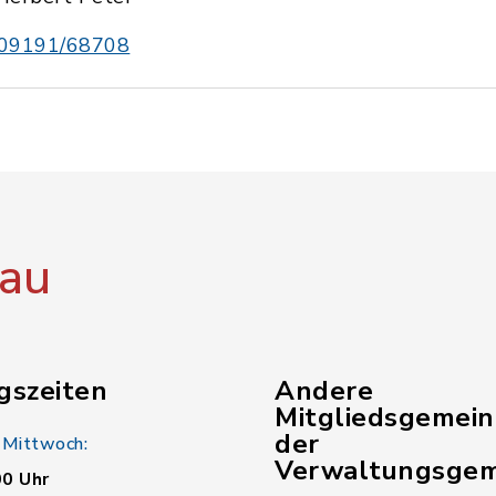
09191/68708
au
gszeiten
Andere
Mitgliedsgemei
der
 Mittwoch:
Verwaltungsgem
00 Uhr