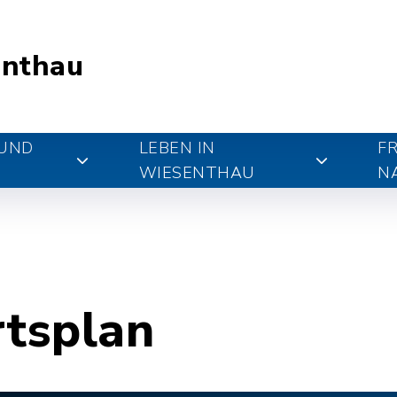
nthau
 UND
LEBEN IN
FR
WIESENTHAU
N
rtsplan