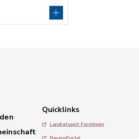
Quicklinks
nden
Landratsamt Forchheim
einschaft
BayernPortal