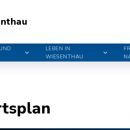
nthau
 UND
LEBEN IN
FR
WIESENTHAU
N
rtsplan