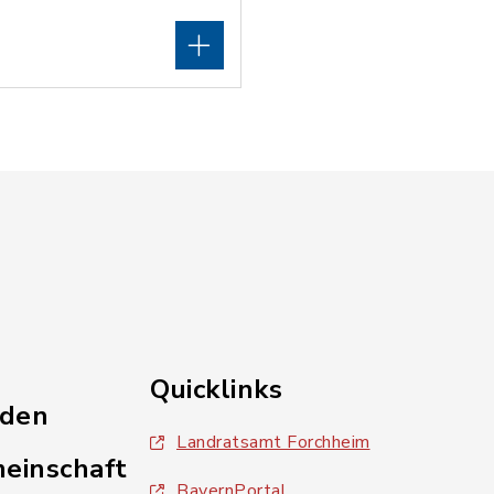
Quicklinks
nden
Landratsamt Forchheim
einschaft
BayernPortal