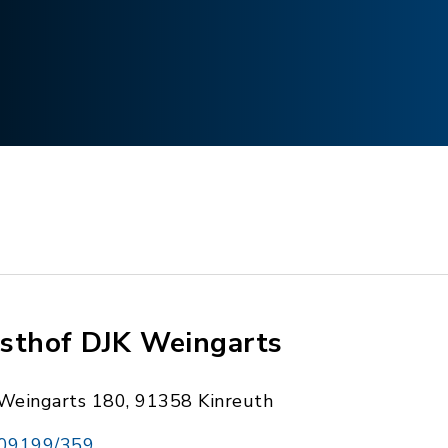
sthof DJK Weingarts
Weingarts 180, 91358 Kinreuth
09199/359