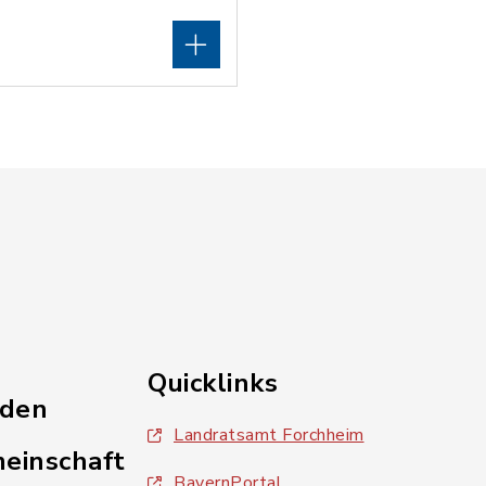
Quicklinks
nden
Landratsamt Forchheim
einschaft
BayernPortal