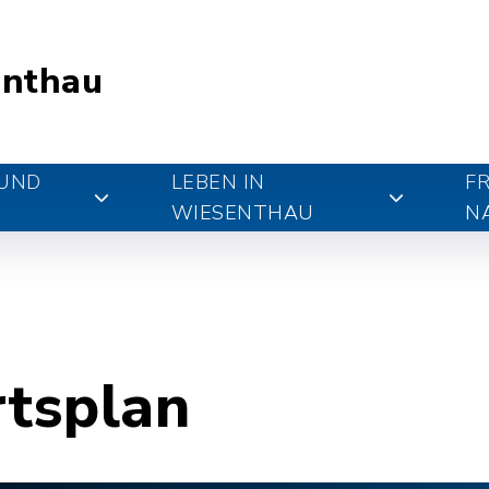
nthau
 UND
LEBEN IN
FR
WIESENTHAU
N
rtsplan