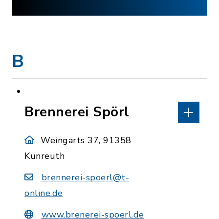
B
Brennerei Spörl
Weingarts 37, 91358
Kunreuth
brennerei-spoerl@t-
online.de
www.brenerei-spoerl.de