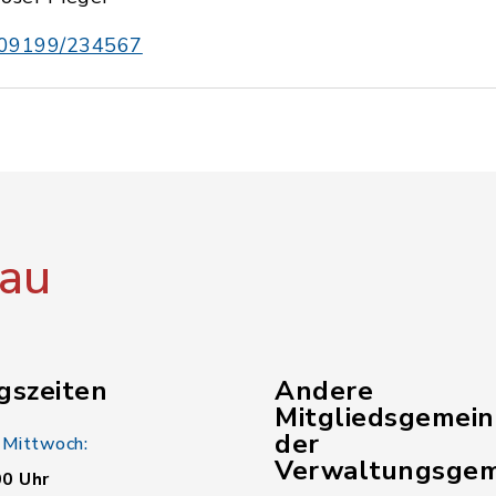
09199/234567
au
gszeiten
Andere
Mitgliedsgemei
der
 Mittwoch:
Verwaltungsgem
00 Uhr