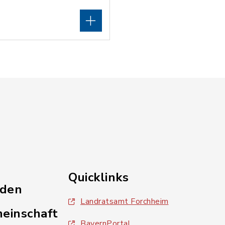
Quicklinks
nden
Landratsamt Forchheim
einschaft
BayernPortal