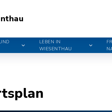
nthau
 UND
LEBEN IN
FR
WIESENTHAU
N
rtsplan