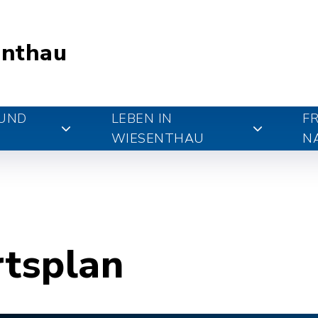
nthau
 UND
LEBEN IN
FR
WIESENTHAU
N
rtsplan