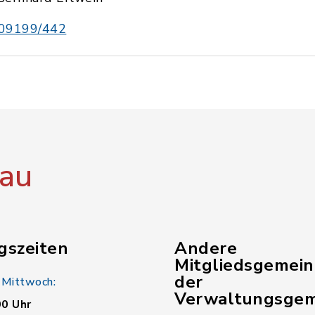
09199/442
au
gszeiten
Andere
Mitgliedsgemei
der
 Mittwoch:
Verwaltungsgem
00 Uhr