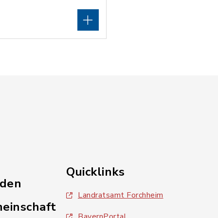
Quicklinks
nden
Landratsamt Forchheim
einschaft
BayernPortal