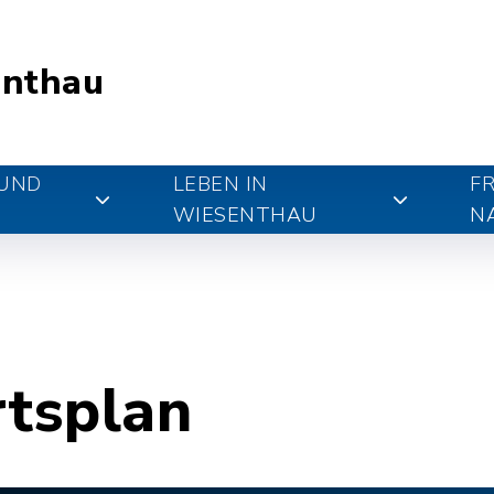
nthau
 UND
LEBEN IN
FR
WIESENTHAU
N
rtsplan