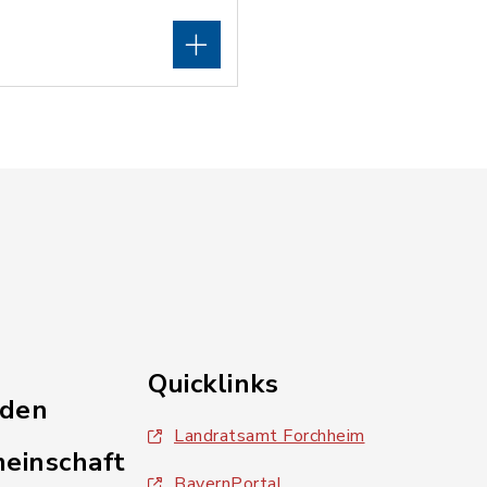
Quicklinks
nden
Landratsamt Forchheim
einschaft
BayernPortal