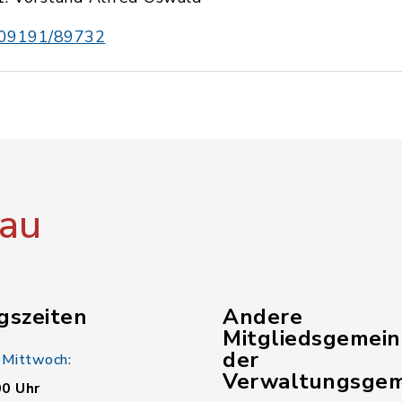
09191/89732
au
gszeiten
Andere
Mitgliedsgemei
der
 Mittwoch:
Verwaltungsgem
00 Uhr