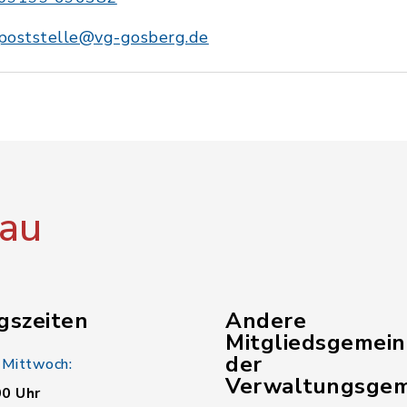
poststelle@vg-gosberg.de
au
gszeiten
Andere
Mitgliedsgemei
der
 Mittwoch:
Verwaltungsgem
00 Uhr