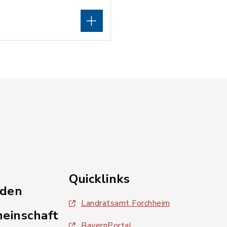
Quicklinks
nden
Landratsamt Forchheim
einschaft
BayernPortal