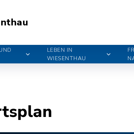
nthau
 UND
LEBEN IN
FR
WIESENTHAU
N
rtsplan