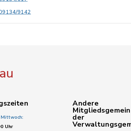
09134/9142
au
gszeiten
Andere
Mitgliedsgemei
der
 Mittwoch:
Verwaltungsgem
00 Uhr