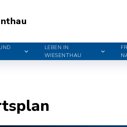
nthau
 UND
LEBEN IN
FR
WIESENTHAU
N
rtsplan