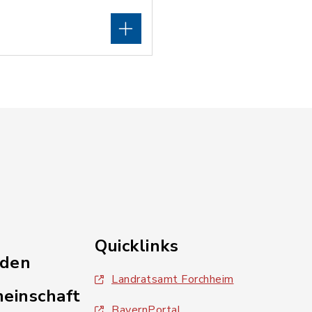
Quicklinks
nden
Landratsamt Forchheim
einschaft
BayernPortal