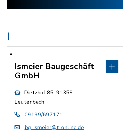
I
Ismeier Baugeschäft
GmbH
Dietzhof 85, 91359
Leutenbach
09199/697171
bg-ismeier@t-online.de