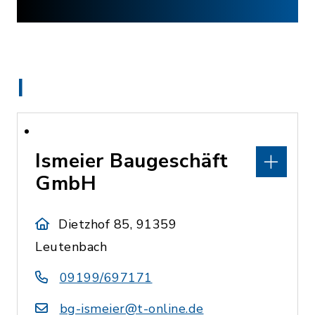
I
Ismeier Baugeschäft
GmbH
Dietzhof 85, 91359
Leutenbach
09199/697171
bg-ismeier@t-online.de