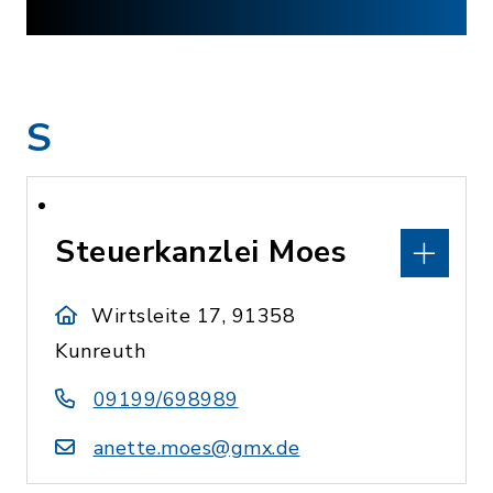
S
Steuerkanzlei Moes
Wirtsleite 17, 91358
Kunreuth
09199/698989
anette.moes@gmx.de