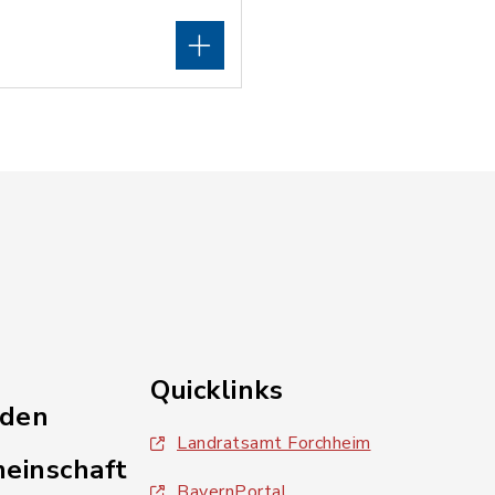
Quicklinks
nden
Landratsamt Forchheim
einschaft
BayernPortal