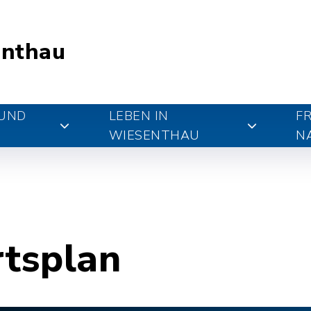
nthau
 UND
LEBEN IN
FR
WIESENTHAU
N
rtsplan