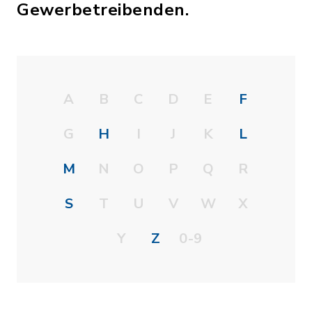
Gewerbetreibenden.
A
B
C
D
E
F
G
H
I
J
K
L
M
N
O
P
Q
R
S
T
U
V
W
X
Y
Z
0-9