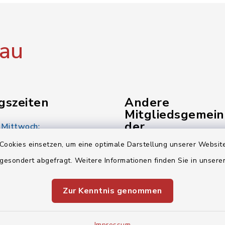
au
gszeiten
Andere
Mitgliedsgemei
der
 Mittwoch:
Verwaltungsgem
00 Uhr
Cookies einsetzen, um eine optimale Darstellung unserer Website
 gesondert abgefragt. Weitere Informationen finden Sie in unser
Gemeinde Kunreuth
:
00 Uhr
Gemeinde Pinzberg
Zur Kenntnis genommen
Verwaltungsgemeinsch
00 Uhr
Impressum