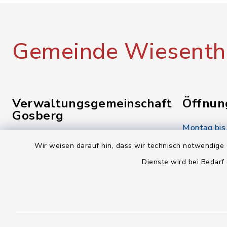
Gemeinde Wiesenth
Verwaltungsgemeinschaft
Öffnun
Gosberg
Montag bis
Reuther Str. 1
08.00-12.
Wir weisen darauf hin, dass wir technisch notwendige 
91361 Pinzberg
Dienste wird bei Bedarf
Donnerstag
09191 7950-0
14.00-18.
09191 7950-40
Freitag:
poststelle@vg-gosberg.de
08.00-12.