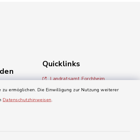
Quicklinks
nden
Landratsamt Forchheim
einschaft
 zu ermöglichen. Die Einwilligung zur Nutzung weiterer
BayernPortal
en
Datenschutzhinweisen
.
inixmedia
aft Gosberg