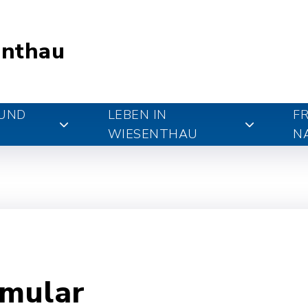
nthau
 UND
LEBEN IN
FR
WIESENTHAU
N
rmular