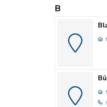
B
Bl
Bü