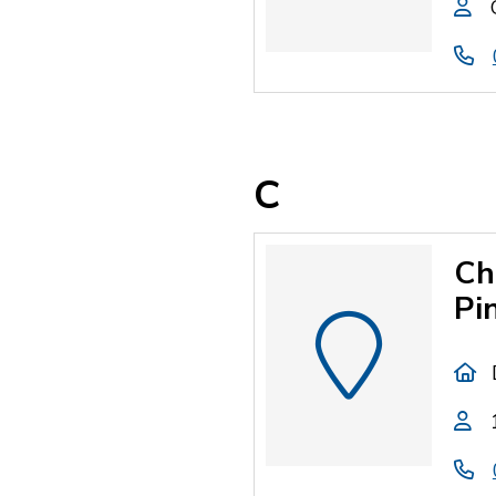
C
Ch
Pi