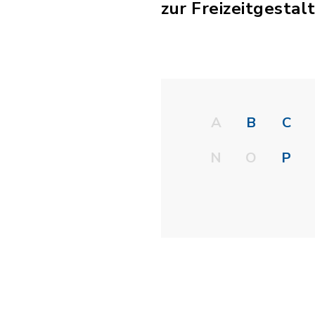
zur Freizeitgestal
A
B
C
N
O
P