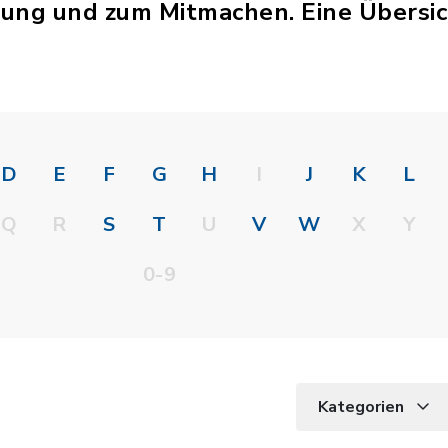
tung und zum Mitmachen. Eine Übersich
D
E
F
G
H
I
J
K
L
Q
R
S
T
U
V
W
X
Y
0-9
Kategorien