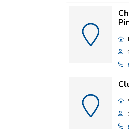
Ch
Pi
Cl