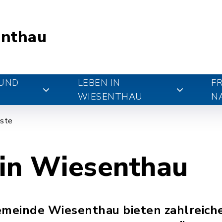
nthau
 UND
LEBEN IN
FR
WIESENTHAU
N
iste
 in Wiesenthau
emeinde Wiesenthau bieten zahlreich