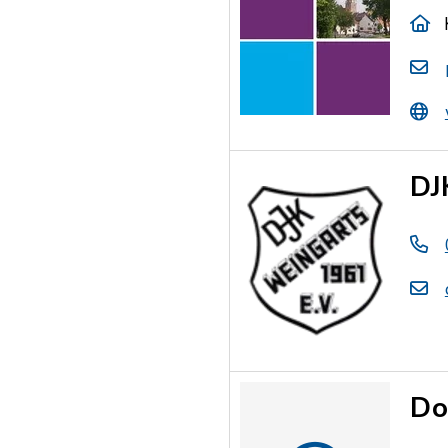
DJ
Do