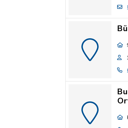
Bü
Bu
Or