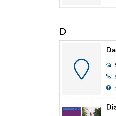
D
Da
Di