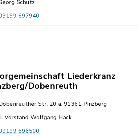
Georg Schütz
09199 697940
orgemeinschaft Liederkranz
nzberg/Dobenreuth
Dobenreuther Str. 20 a, 91361 Pinzberg
1. Vorstand Wolfgang Hack
09199 696500