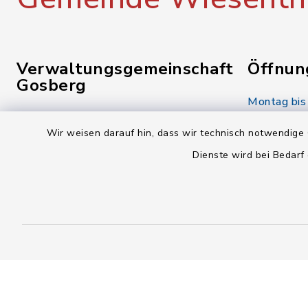
Verwaltungsgemeinschaft
Öffnun
Gosberg
Montag bis
Reuther Str. 1
08.00-12.
Wir weisen darauf hin, dass wir technisch notwendige 
91361 Pinzberg
Dienste wird bei Bedarf
Donnerstag
09191 7950-0
14.00-18.
09191 7950-40
Freitag:
poststelle@vg-gosberg.de
08.00-12.