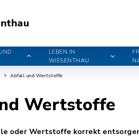
nthau
 UND
LEBEN IN
FR
WIESENTHAU
N
g
Abfall und Wertstoffe
und Wertstoffe
le oder Wertstoffe korrekt entsorgen