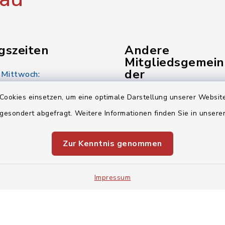
gszeiten
Andere
Mitgliedsgemei
der
 Mittwoch:
Verwaltungsgem
00 Uhr
Cookies einsetzen, um eine optimale Darstellung unserer Website
Gemeinde Kunreuth
 gesondert abgefragt. Weitere Informationen finden Sie in unser
:
00 Uhr
Gemeinde Pinzberg
Zur Kenntnis genommen
Verwaltungsgemeinsch
00 Uhr
Impressum