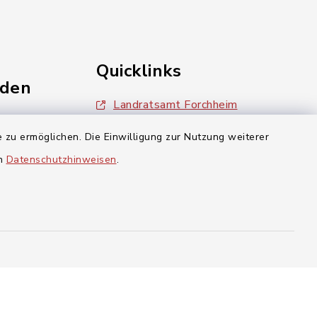
Quicklinks
nden
Landratsamt Forchheim
einschaft
BayernPortal
 zu ermöglichen. Die Einwilligung zur Nutzung weiterer
en
Datenschutzhinweisen
.
inixmedia
aft Gosberg