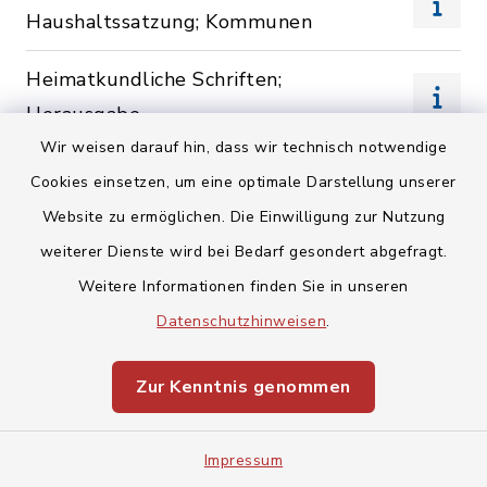
Haushaltssatzung; Kommunen
Heimatkundliche Schriften;
Herausgabe
Wir weisen darauf hin, dass wir technisch notwendige
Heimatpflege; Bestellung
Cookies einsetzen, um eine optimale Darstellung unserer
einer
Website zu ermöglichen. Die Einwilligung zur Nutzung
Ortsheimatpflegerin/eines
weiterer Dienste wird bei Bedarf gesondert abgefragt.
Ortsheimatpflegers
Weitere Informationen finden Sie in unseren
Datenschutzhinweisen
.
Hund; Anordnung zum
Maulkorbzwang und zur
Zur Kenntnis genommen
Anleinpflicht
Hunde; Beantragung einer
Impressum