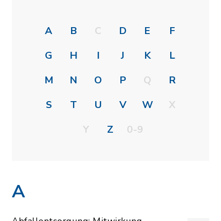
A
B
C
D
E
F
G
H
I
J
K
L
M
N
O
P
Q
R
S
T
U
V
W
X
Y
Z
0-9
A