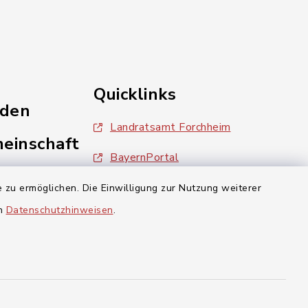
Quicklinks
nden
Landratsamt Forchheim
einschaft
BayernPortal
inixmedia
 zu ermöglichen. Die Einwilligung zur Nutzung weiterer
en
Datenschutzhinweisen
.
aft Gosberg