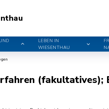
nthau
 UND
LEBEN IN
FR
WIESENTHAU
N
iegen
fahren (fakultatives); 