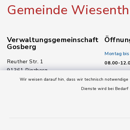
Gemeinde Wiesenth
Verwaltungsgemeinschaft
Öffnun
Gosberg
Montag bis
Reuther Str. 1
08.00-12.
91361 Pinzberg
Donnerstag
Wir weisen darauf hin, dass wir technisch notwendige 
09191 7950-0
14.00-18.
Dienste wird bei Bedarf
09191 7950-40
Freitag:
poststelle@vg-gosberg.de
08.00-12.