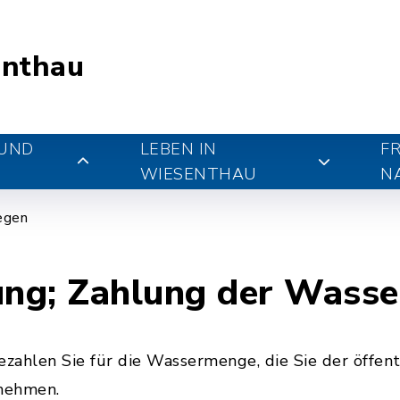
nthau
 UND
LEBEN IN
FR
WIESENTHAU
N
iegen
ng; Zahlung der Wass
ahlen Sie für die Wassermenge, die Sie der öffent
nehmen.