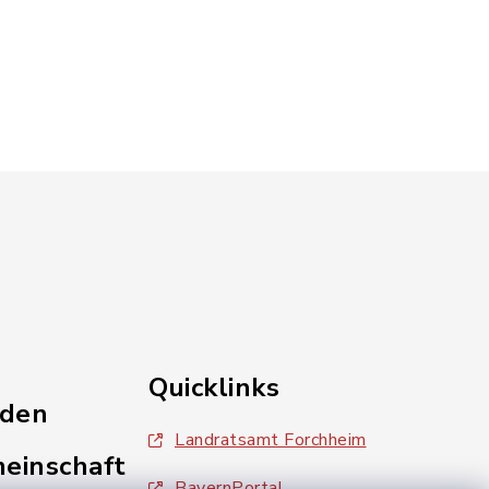
Quicklinks
nden
Landratsamt Forchheim
einschaft
BayernPortal